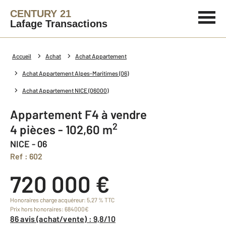
CENTURY 21
Lafage Transactions
Accueil
Achat
Achat Appartement
Achat Appartement Alpes-Maritimes (06)
Achat Appartement NICE (06000)
Appartement F4 à vendre
2
4 pièces - 102,60 m
NICE - 06
Ref : 602
720 000 €
Honoraires charge acquéreur: 5,27 % TTC
Prix hors honoraires: 684000€
86 avis (achat/vente) : 9,8/10