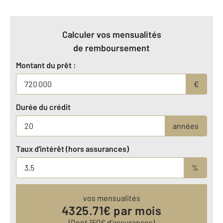
Calculer vos mensualités
de remboursement
Montant du prêt :
€
Durée du crédit
années
Taux d'intérêt (hors assurances)
%
vos mensualités
4325.71
€ par mois
(Dont
150
€ d’assurances)