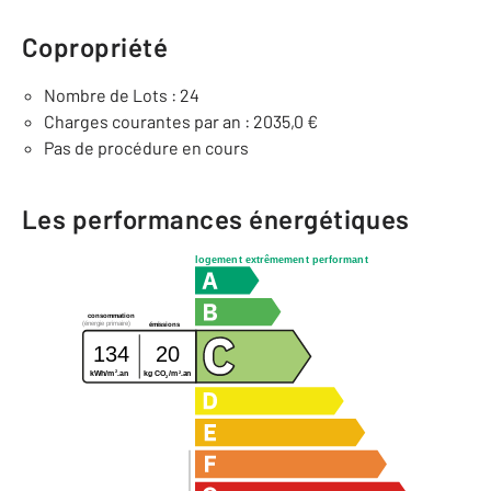
Copropriété
Nombre de Lots : 24
Charges courantes par an : 2035,0 €
Pas de procédure en cours
Les performances énergétiques
logement extrêmement performant
consommation
(énergie primaire)
émissions
134
20
2
2
kg CO
/m
.an
kWh/m
.an
2