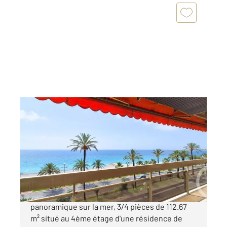
NICE 06
2
113,85 m
, 3 pièces
Ref : 599
Appartement F3 à vendre
1 195 000 €
NICE - PROMENADE DES ANGLAIS : Vue
panoramique sur la mer, 3/4 pièces de 112.67
m² situé au 4ème étage d'une résidence de