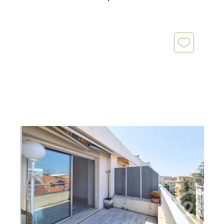
NICE 06
2
31 m
, 1 pièce
Ref : 621
Appartement F1 à vendre
320 000 €
NICE - VICTOR HUGO : Exceptionnel, situé au 8-