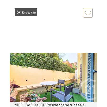
Exclusivité
NICE 06
2
34,67 m
, 2 pièces
Ref : 622
Appartement F2 à vendre
300 000 €
Visiter le site dédié
NICE - GARIBALDI : Résidence sécurisée à