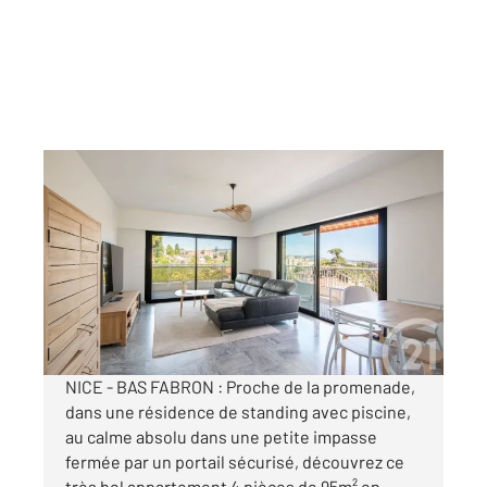
NICE 06
2
94,88 m
, 4 pièces
Ref : 595
Appartement F4 à vendre
670 000 €
Visiter le site dédié
NICE - BAS FABRON : Proche de la promenade,
dans une résidence de standing avec piscine,
au calme absolu dans une petite impasse
fermée par un portail sécurisé, découvrez ce
très bel appartement 4 pièces de 95m² en