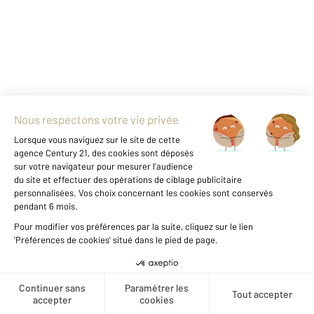
NICE 06
2
92 m
, 4 pièces
Ref : 594
Appartement F4 à vendre
525 000 €
NICE - SAINT ANTOINE DE GINESTIERE: Dans
une résidence avec piscine et gardien, 3/4
pièces de 92 m² en rez-de-jardin comprenant
un hall d'entrée, un séjour, une cuisine
indépendante équipée, 2 salles d'eau, 2 WC,
Créer une alerte