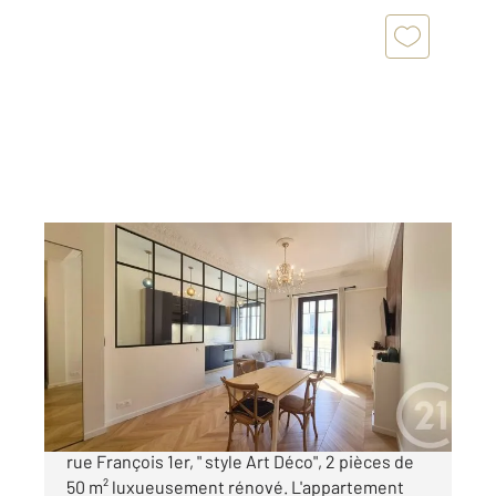
NICE 06
2
50 m
, 2 pièces
Ref : 612
Appartement F2 à vendre
549 000 €
NICE - CARRÉ D'OR: Superbe emplacement,
rue François 1er, " style Art Déco", 2 pièces de
50 m² luxueusement rénové. L'appartement