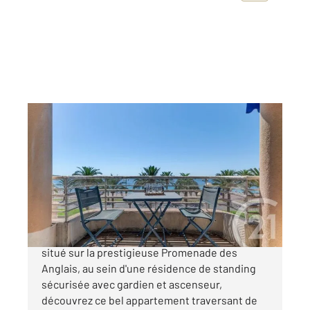
NICE 06
2
85,96 m
, 3 pièces
Ref : 633
Appartement F3 à vendre
749 000 €
NICE PROMENADE DES ANGLAIS: Idéalement
situé sur la prestigieuse Promenade des
Anglais, au sein d'une résidence de standing
sécurisée avec gardien et ascenseur,
découvrez ce bel appartement traversant de