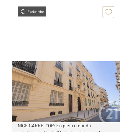
Exclusivité
NICE 06
2
270,55 m
, 12 pièces
Ref : 627
Appartement F10 à vendre
2 258 000 €
Visiter le site dédié
NICE CARRE D'OR: En plein cœur du