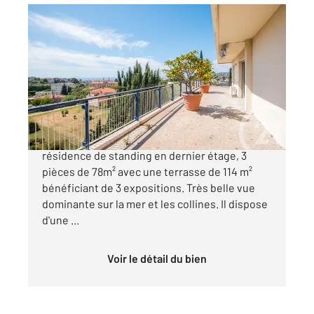
NICE 06
2
78 m
, 3 pièces
Ref : 205
Appartement F3 à vendre
850 000 €
NICE CIMIEZ: Exceptionnel ! Situé dans une
résidence de standing en dernier étage, 3
pièces de 78m² avec une terrasse de 114 m²
bénéficiant de 3 expositions. Très belle vue
dominante sur la mer et les collines. Il dispose
d'une ...
Voir le détail du bien