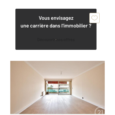
Vous envisagez
une carrière dans l'immobilier ?
Découvrir nos offres
NICE 06
2
94,73 m
, 4 pièces
Ref : 336
Appartement F4 à vendre
598 000 €
NICE - CIMIEZ : Découvrez ce magnifique