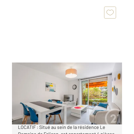
NICE 06
2
63 m
, 4 pièces
Ref : 636
Appartement F4 à vendre
255 000 €
NICE NORD - LE RAY / INVESTISSEMENT
LOCATIF : Situé au sein de la résidence Le
Domaine de Falicon, cet appartement 4 pièces