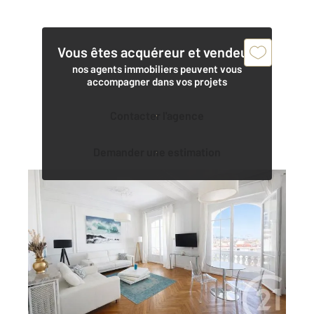
Vous êtes acquéreur et vendeur,
nos agents immobiliers peuvent vous
accompagner dans vos projets
Contacter l'agence
Demander une estimation
NICE 06
2
74,76 m
, 2 pièces
Ref : 587
Appartement à vendre
580 000 €
NICE - BAUMETTES : Situé dans l'ancienne