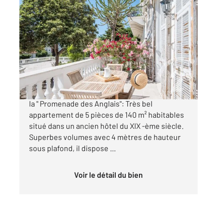
NICE 06
2
134,20 m
, 5 pièces
Ref : 614
Appartement F5 à vendre
1 290 000 €
NICE - BAUMETTES: A proximité immédiate de
la " Promenade des Anglais": Très bel
appartement de 5 pièces de 140 m² habitables
situé dans un ancien hôtel du XIX -ème siècle.
Superbes volumes avec 4 mètres de hauteur
sous plafond, il dispose ...
Voir le détail du bien