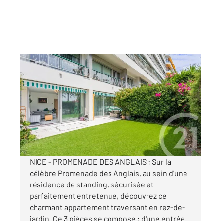
NICE 06
2
85,64 m
, 3 pièces
Ref : 544
Appartement F3 à vendre
795 000 €
Visiter le site dédié
NICE - PROMENADE DES ANGLAIS : Sur la
célèbre Promenade des Anglais, au sein d'une
résidence de standing, sécurisée et
parfaitement entretenue, découvrez ce
charmant appartement traversant en rez-de-
jardin. Ce 3 pièces se compose : d'une entrée