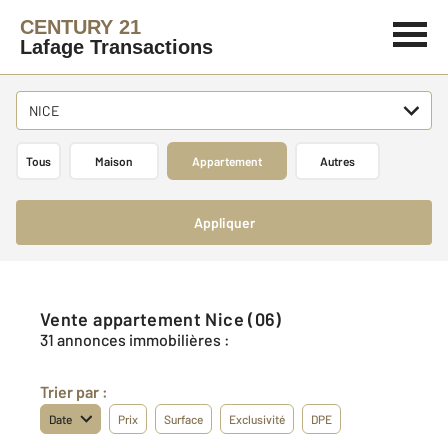
CENTURY 21
Lafage Transactions
NICE
Tous
Maison
Appartement
Autres
Appliquer
Vente appartement Nice (06)
31 annonces immobilières :
Trier par :
Date
Prix
Surface
Exclusivité
DPE