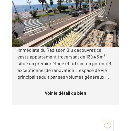
139,45 m
, 3 pièces
Ref : 632
Appartement F3 à vendre
780 000 €
NICE - PROMENADE DES ANGLAIS : à proximité
immédiate du Radisson Blu découvrez ce
vaste appartement traversant de 139,45 m²
situé en premier étage et offrant un potentiel
exceptionnel de rénovation. L'espace de vie
principal séduit par ses volumes généreux ...
Voir le détail du bien